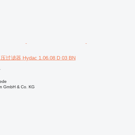
滤器 Hydac 1.06.08 D 03 BN
格
ede
en GmbH & Co. KG