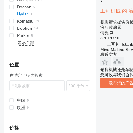
3
Doosan
416
工程机械 的 液压过滤
Hydac
428
SD
EX
ZW
Komatsu
432
T-series
HL-series
JS
310 G
根据请求提供价
液压过滤器
Liebherr
444
D series
情况
新
Parker
777
PC
A-series
E-series
MT
W-series
L-series
87014740
显示全部
907
PW
RH
818
EC
ZL
土耳其, İstanb
924
WA
L-series
Mina Makina Servi
联系卖方
966
WB
D series
位置
销售机械还是车
GP
您可以与我们合
在特定半径内搜索
发布您的广
中国
欧洲
德国
荷兰
价格
立陶宛