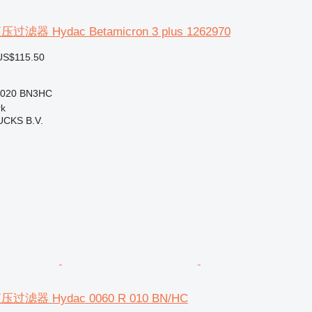
滤器 Hydac Betamicron 3 plus 1262970
US$115.50
 020 BN3HC
k
CKS B.V.
滤器 Hydac 0060 R 010 BN/HC