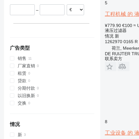
5
–
工程机械 的 液压过
¥779.90
€100
≈ 
液压过滤器
情况
新
1262970 0165 R
广告类型
荷兰, Meerker
DE RUIJTER TRU
销售
联系卖方
厂家直销
租赁
贷款
分期付款
以旧换新
交换
8
情况
工业设备 的 液压过
新