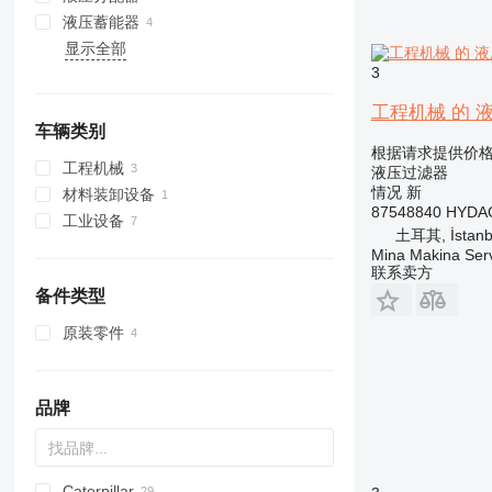
液压蓄能器
显示全部
3
工程机械 的 液压过滤
车辆类别
根据请求提供价
工程机械
液压过滤器
情况
新
材料装卸设备
87548840 HYDAC
工业设备
叉车
土耳其, İstanb
伸缩臂叉装机
Mina Makina Servi
联系卖方
备件类型
原装零件
品牌
Caterpillar
AZ
1704
BW
BB