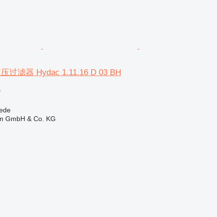
滤器 Hydac 1.11.16 D 03 BH
格
ede
en GmbH & Co. KG