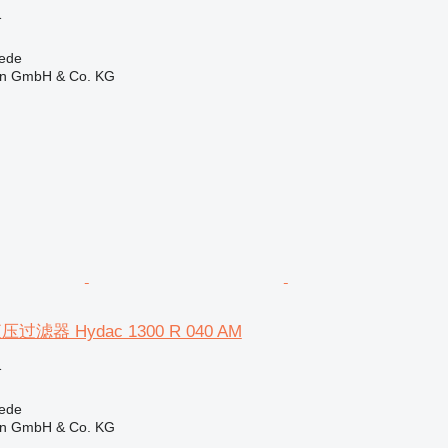
格
ede
en GmbH & Co. KG
滤器 Hydac 1300 R 040 AM
格
ede
en GmbH & Co. KG