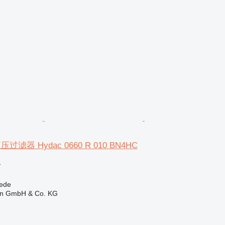
滤器 Hydac 0660 R 010 BN4HC
格
ede
en GmbH & Co. KG