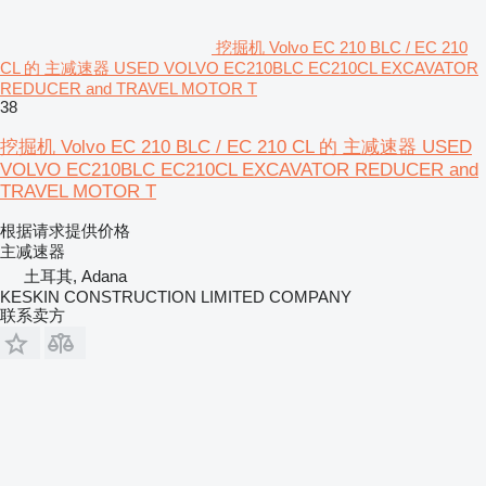
挖掘机 Volvo EC 210 BLC / EC 210
CL 的 主减速器 USED VOLVO EC210BLC EC210CL EXCAVATOR
REDUCER and TRAVEL MOTOR T
38
挖掘机 Volvo EC 210 BLC / EC 210 CL 的 主减速器 USED
VOLVO EC210BLC EC210CL EXCAVATOR REDUCER and
TRAVEL MOTOR T
根据请求提供价格
主减速器
土耳其, Adana
KESKIN CONSTRUCTION LIMITED COMPANY
联系卖方