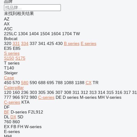
品牌
未找到相关结果
AZ
AX
ASC
225LC
1304
1404
1504
1604
1704
TW
Bobcat
320
331
334
337
341
425
430
B series
E series
E35
E85
S series
S150
S175
T series
T140
Steiger
Case
450
570
580
590
688
695
788
1088
1188
CX
TR
Caterpillar
120
160
236
303
305
306
307
308
311
312
313
314
315
316
317
31
777
966
972
980
C-series
DE
D series
M-series
MH
V-series
C-series
KTA
DF
BF
D-series
F2L912
DL
DX
SD
760
860
EX
FB
FH
W-series
E-series
MHL