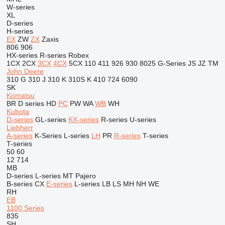
W-series
XL
D-series
H-series
EX
ZW
ZX
Zaxis
806
906
HX-series
R-series
Robex
1CX
2CX
3CX
4CX
5CX
110
411
926
930
8025
G-Series
JS
JZ
TM
John Deere
310 G
310 J
310 K
310S K
410
724
6090
SK
Komatsu
BR
D series
HD
PC
PW
WA
WB
WH
Kubota
D-series
GL-series
KX-series
R-series
U-series
Liebherr
A-series
K-Series
L-series
LH
PR
R-series
T-series
T-series
50
60
12
714
MB
D-series
L-series
MT
Pajero
B-series
CX
E-series
L-series
LB
LS
MH
NH
WE
RH
EB
1100 Series
835
SH