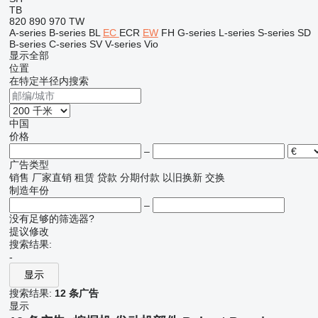
TB
820
890
970
TW
A-series
B-series
BL
EC
ECR
EW
FH
G-series
L-series
S-series
SD
B-series
C-series
SV
V-series
Vio
显示全部
位置
在特定半径内搜索
中国
价格
–
广告类型
销售
厂家直销
租赁
贷款
分期付款
以旧换新
交换
制造年份
–
没有足够的筛选器?
提议修改
搜索结果:
-
显示
搜索结果:
12 条广告
显示