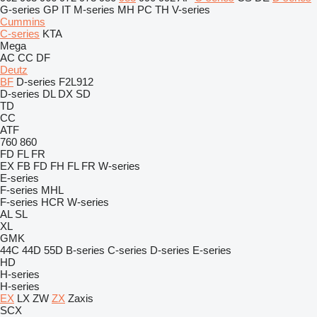
G-series
GP
IT
M-series
MH
PC
TH
V-series
Cummins
C-series
KTA
Mega
AC
CC
DF
Deutz
BF
D-series
F2L912
D-series
DL
DX
SD
TD
CC
ATF
760
860
FD
FL
FR
EX
FB
FD
FH
FL
FR
W-series
E-series
F-series
MHL
F-series
HCR
W-series
AL
SL
XL
GMK
44C
44D
55D
B-series
C-series
D-series
E-series
HD
H-series
H-series
EX
LX
ZW
ZX
Zaxis
SCX