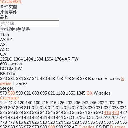
轮式装载机
备件类型
原装零件
品牌
未找到相关结果
Titan
AS
AZ
AX
ASC
GA
225LC
1304
1404
1504
1604
1704
AR
TW
600 - series
BC
BM
BW
BB
DTV
320
331
334
337
341
430
453
753
763
863
873
B series
E series
S
series
T series
Steiger
570
580
590
621
688
695
821
1188
1650
1845
CX
W-series
Caterpillar
12H
12K
120
140
160
215
216
226
232
236
242
246
262C
303
305
306
307
308
311
312
313
314
315
316
317
318
320
321
322
323
324
325
326
329
330
336
340
345
349
350
365
374
375
390
416
420
422
424
426
428
430
432
434
438
444
571G
572G
631
730
740
769
772
773
777
816
824
826
910
920
924
926
928
930
936
938
950
953
955
962
963
966
972
973
980
988
990
992
AP
C-series
CS
DE
D series