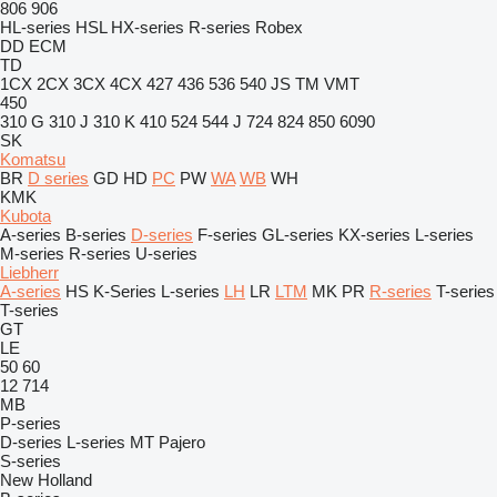
806
906
HL-series
HSL
HX-series
R-series
Robex
DD
ECM
TD
1CX
2CX
3CX
4CX
427
436
536
540
JS
TM
VMT
450
310 G
310 J
310 K
410
524
544 J
724
824
850
6090
SK
Komatsu
BR
D series
GD
HD
PC
PW
WA
WB
WH
KMK
Kubota
A-series
B-series
D-series
F-series
GL-series
KX-series
L-series
M-series
R-series
U-series
Liebherr
A-series
HS
K-Series
L-series
LH
LR
LTM
MK
PR
R-series
T-series
T-series
GT
LE
50
60
12
714
MB
P-series
D-series
L-series
MT
Pajero
S-series
New Holland