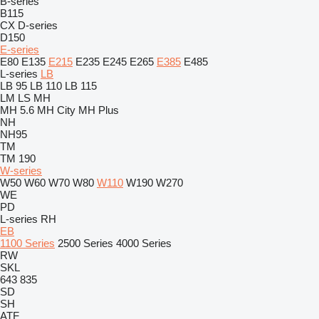
B-series
B115
CX
D-series
D150
E-series
E80
E135
E215
E235
E245
E265
E385
E485
L-series
LB
LB 95
LB 110
LB 115
LM
LS
MH
MH 5.6
MH City
MH Plus
NH
NH95
TM
TM 190
W-series
W50
W60
W70
W80
W110
W190
W270
WE
PD
L-series
RH
EB
1100 Series
2500 Series
4000 Series
RW
SKL
643
835
SD
SH
ATF