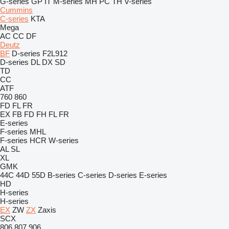
G-series
GP
IT
M-series
MH
PC
TH
V-series
Cummins
C-series
KTA
Mega
AC
CC
DF
Deutz
BF
D-series
F2L912
D-series
DL
DX
SD
TD
CC
ATF
760
860
FD
FL
FR
EX
FB
FD
FH
FL
FR
E-series
F-series
MHL
F-series
HCR
W-series
AL
SL
XL
GMK
44C
44D
55D
B-series
C-series
D-series
E-series
HD
H-series
H-series
EX
ZW
ZX
Zaxis
SCX
806
807
906