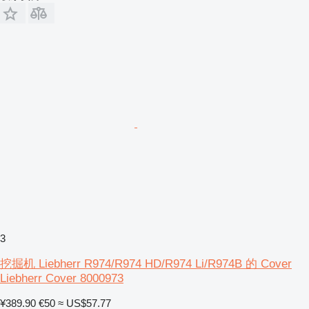
3
挖掘机 Liebherr R974/R974 HD/R974 Li/R974B 的 Cover
Liebherr Cover 8000973
¥389.90
€50
≈ US$57.77