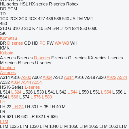
HL-series
HSL
HX-series
R-series
Robex
DD
ECM
TD
1CX
2CX
3CX
4CX
427
436
536
540
JS
TM
VMT
450
310 G
310 J
310 K
410
524
544 J
724
824
850
6090
SK
Komatsu
BR
D series
GD
HD
PC
PW
WA
WB
WH
KMK
Kubota
A-series
B-series
D-series
F-series
GL-series
KX-series
L-series
M-series
R-series
U-series
Liebherr
A-series
A314
A316
A900
A902
A904
A912
A914
A916
A918
A920
A922
A924
A932
A934
A944
A954
HS
K-Series
L-series
L 514
L 524
L 526
L 538
L 541
L 542
L 544
L 550
L 551
L 554
L 556
L
564
L 566
L 574
L 576
L 580
LH
LH 22
LH 24
LH 30
LH 35
LH 40 M
LR
LR 621
LR 631
LR 632
LR 636
LTM
LTM 1025
LTM 1030
LTM 1040
LTM 1050
LTM 1055
LTM 1060
LTM