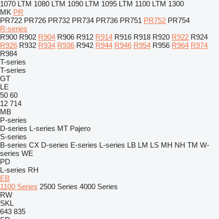
1070
LTM 1080
LTM 1090
LTM 1095
LTM 1100
LTM 1300
MK
PR
PR722
PR726
PR732
PR734
PR736
PR751
PR752
PR754
R-series
R900
R902
R904
R906
R912
R914
R916
R918
R920
R922
R924
R926
R932
R934
R936
R942
R944
R946
R954
R956
R964
R974
R984
T-series
T-series
GT
LE
50
60
12
714
MB
P-series
D-series
L-series
MT
Pajero
S-series
B-series
CX
D-series
E-series
L-series
LB
LM
LS
MH
NH
TM
W-
series
WE
PD
L-series
RH
EB
1100 Series
2500 Series
4000 Series
RW
SKL
643
835