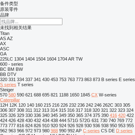
备件类型
原装零件
品牌
未找到相关结果
Titan
AS
AZ
AX
ASC
GA
225LC
1304
1404
1504
1604
1704
AR
TW
600 - series
BC
BM
BW
BB
DTV
320
331
334
337
341
430
453
753
763
773
863
873
B series
E series
S series
T series
Steiger
570
580
590
621
688
695
821
1188
1650
1845
CX
W-series
Caterpillar
12H
12K
120
140
160
215
216
226
232
236
242
246
262C
303
305
306
307
308
311
312
313
314
315
316
317
318
320
321
322
323
324
325
326
329
330
336
340
345
349
350
365
374
375
390
416
420
422
424
426
428
430
432
434
438
444
571G
572G
631
730
740
769
772
773
777
816
824
826
910
920
924
926
928
930
936
938
950
953
955
962
963
966
972
973
980
988
990
992
AP
C-series
CS
DE
D series