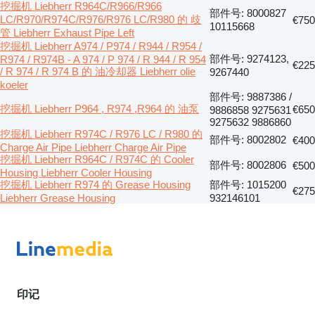
挖掘机 Liebherr R964C/R966/R966
部件号: 8000827
LC/R970/R974C/R976/R976 LC/R980 的 歧
€750
10115668
管 Liebherr Exhaust Pipe Left
挖掘机 Liebherr A974 / P974 / R944 / R954 /
部件号: 9274123,
R974 / R974B - A 974 / P 974 / R 944 / R 954
€225
/ R 974 / R 974 B 的 油冷却器 Liebherr olie
9267440
koeler
部件号: 9887386 /
挖掘机 Liebherr P964 , R974 ,R964 的 油泵
€650
9886858 9275631
9275632 9886860
挖掘机 Liebherr R974C / R976 LC / R980 的
部件号: 8002802
€400
Charge Air Pipe Liebherr Charge Air Pipe
挖掘机 Liebherr R964C / R974C 的 Cooler
部件号: 8002806
€500
Housing Liebherr Cooler Housing
挖掘机 Liebherr R974 的 Grease Housing
部件号: 1015200
€275
Liebherr Grease Housing
932146101
印记