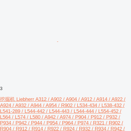
3
挖掘机 Liebherr A312 / A902 / A904 / A912 / A914 / A922 /
A924 / A932 / A944 / A954 / R902 / L534-434 / L538-432 /
L541-289 / L544-442 / L544-443 / L544-444 / L554-452 /
L564 / L574 / L580 / A942 / A974 / P904 / P912 / P932 /
P934 / P942 / P944 / P954 / P964 / P974 / R321 / R902 /
R904 / R912 / R914 / R922 / R924 / R932 / R934 / R942 /