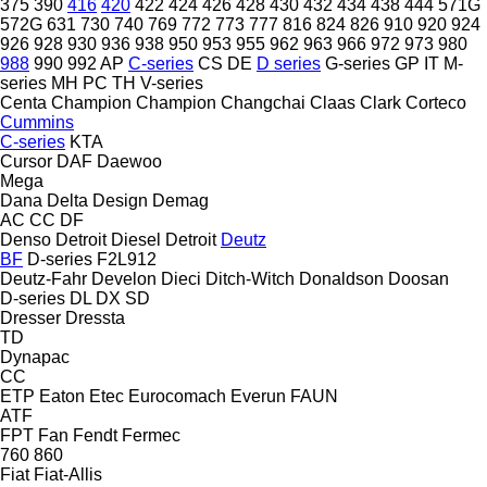
375
390
416
420
422
424
426
428
430
432
434
438
444
571G
572G
631
730
740
769
772
773
777
816
824
826
910
920
924
926
928
930
936
938
950
953
955
962
963
966
972
973
980
988
990
992
AP
C-series
CS
DE
D series
G-series
GP
IT
M-
series
MH
PC
TH
V-series
Centa
Champion
Champion
Changchai
Claas
Clark
Corteco
Cummins
C-series
KTA
Cursor
DAF
Daewoo
Mega
Dana
Delta Design
Demag
AC
CC
DF
Denso
Detroit Diesel
Detroit
Deutz
BF
D-series
F2L912
Deutz-Fahr
Develon
Dieci
Ditch-Witch
Donaldson
Doosan
D-series
DL
DX
SD
Dresser
Dressta
TD
Dynapac
CC
ETP
Eaton
Etec
Eurocomach
Everun
FAUN
ATF
FPT
Fan
Fendt
Fermec
760
860
Fiat
Fiat-Allis