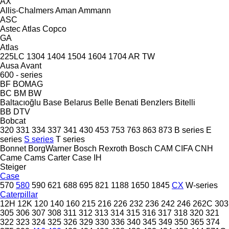
AX
Allis-Chalmers
Aman
Ammann
ASC
Astec
Atlas Copco
GA
Atlas
225LC
1304
1404
1504
1604
1704
AR
TW
Ausa
Avant
600 - series
BF
BOMAG
BC
BM
BW
Baltacıoğlu
Base
Belarus
Belle
Benati
Benzlers
Bitelli
BB
DTV
Bobcat
320
331
334
337
341
430
453
753
763
863
873
B series
E
series
S series
T series
Bonnet
BorgWarner
Bosch Rexroth
Bosch
CAM
CIFA
CNH
Came
Cams
Carter
Case IH
Steiger
Case
570
580
590
621
688
695
821
1188
1650
1845
CX
W-series
Caterpillar
12H
12K
120
140
160
215
216
226
232
236
242
246
262C
303
305
306
307
308
311
312
313
314
315
316
317
318
320
321
322
323
324
325
326
329
330
336
340
345
349
350
365
374