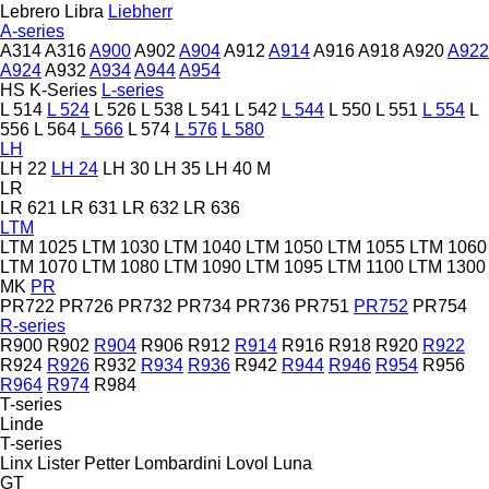
Lebrero
Libra
Liebherr
A-series
A314
A316
A900
A902
A904
A912
A914
A916
A918
A920
A922
A924
A932
A934
A944
A954
HS
K-Series
L-series
L 514
L 524
L 526
L 538
L 541
L 542
L 544
L 550
L 551
L 554
L
556
L 564
L 566
L 574
L 576
L 580
LH
LH 22
LH 24
LH 30
LH 35
LH 40 M
LR
LR 621
LR 631
LR 632
LR 636
LTM
LTM 1025
LTM 1030
LTM 1040
LTM 1050
LTM 1055
LTM 1060
LTM 1070
LTM 1080
LTM 1090
LTM 1095
LTM 1100
LTM 1300
MK
PR
PR722
PR726
PR732
PR734
PR736
PR751
PR752
PR754
R-series
R900
R902
R904
R906
R912
R914
R916
R918
R920
R922
R924
R926
R932
R934
R936
R942
R944
R946
R954
R956
R964
R974
R984
T-series
Linde
T-series
Linx
Lister Petter
Lombardini
Lovol
Luna
GT