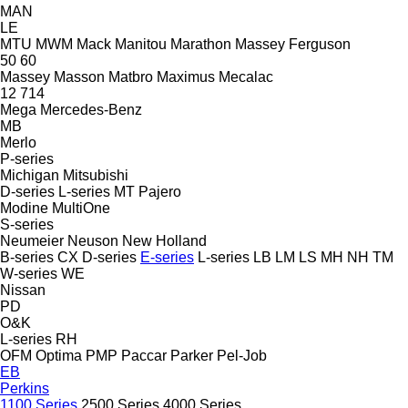
MAN
LE
MTU
MWM
Mack
Manitou
Marathon
Massey Ferguson
50
60
Massey
Masson
Matbro
Maximus
Mecalac
12
714
Mega
Mercedes-Benz
MB
Merlo
P-series
Michigan
Mitsubishi
D-series
L-series
MT
Pajero
Modine
MultiOne
S-series
Neumeier
Neuson
New Holland
B-series
CX
D-series
E-series
L-series
LB
LM
LS
MH
NH
TM
W-series
WE
Nissan
PD
O&K
L-series
RH
OFM
Optima
PMP
Paccar
Parker
Pel-Job
EB
Perkins
1100 Series
2500 Series
4000 Series