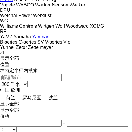
Vögele
WABCO
Wacker Neuson
Wacker
DPU
Weichai Power
Werklust
WG
Williams Controls
Wirtgen
Wolf
Woodward
XCMG
RP
YaMZ
Yamaha
Yanmar
B-series
C-series
SV
V-series
Vio
Yunnei
Zetor
Zettelmeyer
ZL
显示全部
位置
在特定半径内搜索
中国
欧洲
荷兰
罗马尼亚
波兰
显示全部
显示全部
价格
–