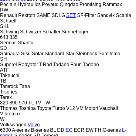
Poclain Hydraulics
Poyaud
Qingdao Promising
Rammax
RW
Renault
Rexroth
SAME
SDLG
SET
SF-Filter
Sandvik
Scania
Schaeff
SKL
Schwing
Schwitzer
Schäffer
Sennebogen
643
835
Sermac
Shantui
SD
Shibaura
Sisu
Solar
Standard
Star
Steinbock
Sumitomo
SH
Süperel Radyatör
T.Rad
Tadano Faun
Tadano
ATF
Takeuchi
TB
Tamrock
Tatra
T-series
Terex
820
890
970
TL
TV
TW
Thomas
Toshiba
Toyota
Turbo
V12
VM Motori
Vauxhall
Vibromax
W
Volkswagen
Volvo
6300
A-series
B-series
BL
DD
EC
ECR
EW
FH
G-series
L-
series
S-series
SD
Terberg