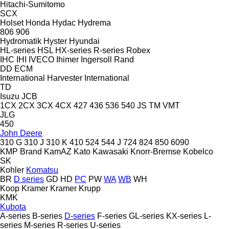
Hitachi-Sumitomo
SCX
Holset
Honda
Hydac
Hydrema
806
906
Hydromatik
Hyster
Hyundai
HL-series
HSL
HX-series
R-series
Robex
IHC
IHI
IVECO
Ihimer
Ingersoll Rand
DD
ECM
International Harvester
International
TD
Isuzu
JCB
1CX
2CX
3CX
4CX
427
436
536
540
JS
TM
VMT
JLG
450
John Deere
310 G
310 J
310 K
410
524
544 J
724
824
850
6090
KMP Brand
KamAZ
Kato
Kawasaki
Knorr-Bremse
Kobelco
SK
Kohler
Komatsu
BR
D series
GD
HD
PC
PW
WA
WB
WH
Koop
Kramer
Kramer
Krupp
KMK
Kubota
A-series
B-series
D-series
F-series
GL-series
KX-series
L-
series
M-series
R-series
U-series