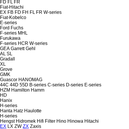
FD
FL
FR
Fiat-Hitachi
EX
FB
FD
FH
FL
FR
W-series
Fiat-Kobelco
E-series
Ford
Fuchs
F-series
MHL
Furukawa
F-series
HCR
W-series
GEA
Garrett
Gehl
AL
SL
Gradall
XL
Grove
GMK
Guascor
HANOMAG
44C
44D
55D
B-series
C-series
D-series
E-series
HZM
Hamilton
Hamm
HD
Hanix
H-series
Hanta
Hatz
Haulotte
H-series
Hengst
Hidromek
Hifi Filter
Hino
Hinowa
Hitachi
EX
LX
ZW
ZX
Zaxis