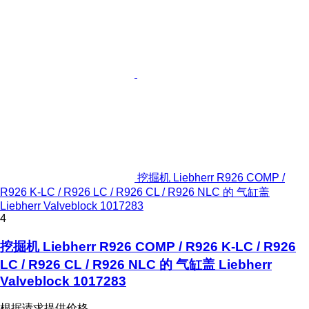
挖掘机 Liebherr R926 COMP /
R926 K-LC / R926 LC / R926 CL / R926 NLC 的 气缸盖
Liebherr Valveblock 1017283
4
挖掘机 Liebherr R926 COMP / R926 K-LC / R926
LC / R926 CL / R926 NLC 的 气缸盖 Liebherr
Valveblock 1017283
根据请求提供价格