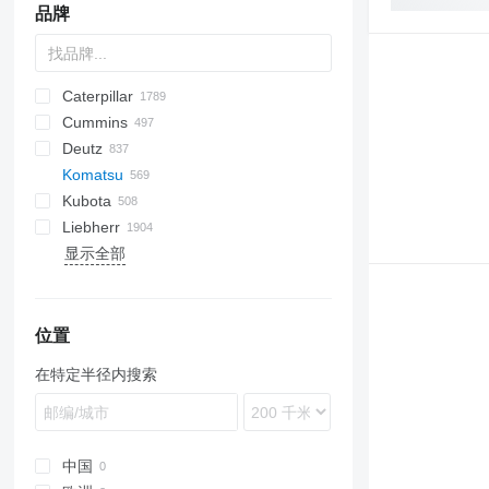
品牌
Caterpillar
Titan
AS
AX
ASC
GA
225LC
600 - series
BC
BB
320
Steiger
570
Cummins
AZ
1304
BM
DTV
331
580
12H
Deutz
1404
BW
334
590
12K
C-series
Mega
AC
Komatsu
1504
337
621
120
KTA
CC
BF
D-series
TD
CC
ATF
760
FD
EX
E-series
F-series
F-series
AL
XL
GMK
44C
HD
H-series
H-series
EX
SCX
806
HL-series
DD
TD
1CX
450
310 G
SK
Kubota
1604
341
688
140
DF
D-series
DL
860
FL
FB
MHL
HCR
SL
44D
LX
HSL
ECM
2CX
310 J
BR
KMK
Liebherr
1704
430
695
160
F2L912
DX
FR
FD
W-series
55D
ZW
HX-series
3CX
310 K
D series
A-series
显示全部
AR
453
821
215
SD
FH
B-series
ZX
R-series
4CX
410
GD
B-series
A-series
T-series
GT
LE
50
12
MB
P-series
D-series
S-series
B-series
PD
L-series
EB
1100 Series
RW
SKL
643
SD
SH
ATF
TB
T-series
820
W
6300
DPU
WG
RP
B-series
ZL
D41
TW
753
1188
216
FL
C-series
Zaxis
Robex
427
524
HD
D-series
HS
60
714
L-series
CX
RH
2500 Series
835
890
A-series
C-series
D50
763
1650
226
FR
D-series
436
544 J
PC
F-series
K-Series
MT
D-series
4000 Series
970
B-series
SV
D53
HD325
863
1845
232
W-series
E-series
536
724
PW
GL-series
L-series
Pajero
E-series
TL
BL
V-series
D57
HD405
PC30
位置
873
CX
236
540
824
WA
KX-series
LH
L-series
TV
DD
Vio
D58
HD465
PC50
PW160
在特定半径内搜索
B series
W-series
242
JS
850
WB
L-series
LR
LB
TW
EC
D61
HD605
PC60
PW180
WA90
E series
246
TM
6090
WH
M-series
LTM
LM
ECR
D65
PC78
PW200
WA200
WB93
S series
262C
VMT
R-series
MK
LS
EW
D85
PC160
WA250
WB97
WH613
T series
303
U-series
PR
MH
FH
D155
PC180
WA 270
WH714
中国