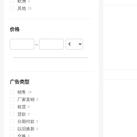
305
R-series
NH
G-series
D355
PC200
WA270
WH716
欧洲
306
T-series
TM
L-series
PC210
WA320
其他
西班牙
307
W-series
S-series
PC220
WA380
德国
乌克兰
308
WE
SD
PC228
WA430
价格
311
Terberg
PC240
WA450
312
PC270
WA470
313
PC290
WA480
–
314
PC300
WA500
315
PC340
WA600
316
PC350
317
PC400
318
PC450
广告类型
320
PC490
销售
321
PC600
厂家直销
322
PC750
租赁
323
贷款
324
分期付款
325
以旧换新
326
交换