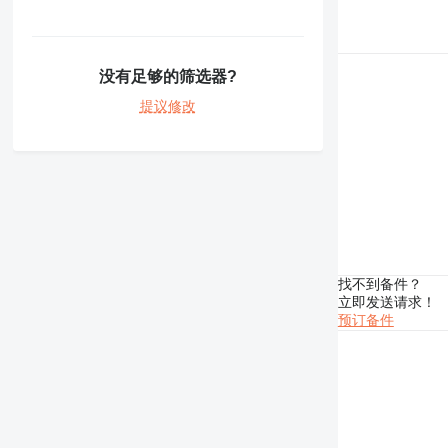
420
422
424
426
没有足够的筛选器?
428
提议修改
430
432
434
438
444
571G
572G
找不到备件？
631
立即发送请求！
730
预订备件
740
769
772
773
777