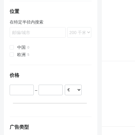
863
1845
232
W-series
E-series
436
544 J
PC
F-series
K-Series
MT
D-series
4000 Series
970
B-series
SV
EX200
ZW220
ZX160
873
CX
236
536
724
PW
GL-series
L-series
Pajero
E-series
TL
BL
V-series
EX215
ZW250
ZX200
位置
B series
W-series
242
540
824
WA
KX-series
LH
L-series
TV
DD
Vio
EX255
ZW310
ZX210
在特定半径内搜索
E series
246
JS
850
WB
L-series
LR
LB
TW
EC
EX300
ZX225
S series
262C
TM
6090
WH
M-series
LTM
LM
ECR
EX800
ZX240
T series
303
VMT
R-series
MK
LS
EW
EX1200
ZX250
305
U-series
PR
MH
FH
ZX280
中国
306
R-series
NH
G-series
ZX330
欧洲
307
T-series
TM
L-series
ZX350
荷兰
308
W-series
S-series
ZX400
罗马尼亚
价格
311
WE
SD
ZX450
立陶宛
312
Terberg
ZX470
西班牙
313
ZX650
–
314
ZX670
315
ZX870
316
317
318
广告类型
320