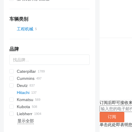
车辆类别
工程机械
挖掘机
品牌
Caterpillar
Titan
AS
AX
ASC
GA
225LC
600 - series
BC
BB
320
Steiger
570
Cummins
AZ
1304
BM
DTV
331
580
12H
Deutz
1404
BW
334
590
12K
C-series
Mega
AC
Hitachi
1504
337
621
120
KTA
CC
BF
D-series
TD
CC
ATF
760
FD
EX
E-series
F-series
F-series
AL
XL
GMK
44C
HD
H-series
H-series
Komatsu
1604
341
688
140
DF
D-series
DL
860
FL
FB
MHL
HCR
SL
44D
EX
SCX
806
HL-series
DD
TD
1CX
450
310 G
SK
订阅后即可接收
Kubota
1704
430
695
160
F2L912
DX
FR
FD
W-series
55D
LX
HSL
ECM
2CX
310 J
BR
KMK
EX40
Liebherr
AR
453
821
215
SD
FH
B-series
ZW
HX-series
3CX
310 K
D series
A-series
EX100
订阅
显示全部
TW
753
1188
216
FL
C-series
ZX
R-series
4CX
410
GD
B-series
A-series
T-series
GT
LE
50
12
MB
P-series
D-series
S-series
B-series
PD
L-series
EB
1100 Series
RW
SKL
643
SD
SH
ATF
TB
T-series
820
W
6300
DPU
WG
RP
B-series
ZL
EX120
ZW150
单击此处即表明
763
1650
226
FR
D-series
Zaxis
Robex
427
524
HD
D-series
HS
60
714
L-series
CX
RH
2500 Series
835
890
A-series
C-series
EX160
ZW180
ZX135