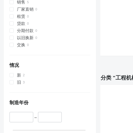
销售
321
厂家直销
322
租赁
323
贷款
324
分期付款
325
以旧换新
326
交换
329
330
336
情况
340
新
345
分类 "工程机械
旧
349
350
365
制造年份
374
375
–
390
416