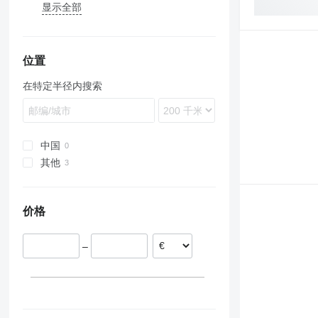
显示全部
TW
753
921
216
Icarus
G-series
FH
B-series
ZX
R-series
4CX
410
GD
B-series
A-series
E-series
L-series
GT
LE
MRT
50
12
MB
P-series
D-series
MST
MT
S-series
6001
B-series
PD
F-series
EB
1100 Series
RW
QH
SKL
643
SD
SB
FM
SH
ATF
TB
T-series
THDC
820
W
A-series
TH
DPU
T-series
WG
RP
B-series
ZL
763
1188
226
Samson
SD
FL
C-series
Zaxis
Robex
426
524
HD
D-series
HS
H-series
MSI
60
714
PANORAMIC
FD
CX
L-series
2500 Series
QJ
818
R-series
890
DD
C-series
863
1650
232
FR
D-series
427
544 J
HM
F-series
K-Series
K-series
MT
ROTO
FG
D-series
RH
2800 Series
835
970
EC
SV
873
1845
236
W-series
E-series
436
724
PC
GL-series
L-series
L-series
TF
L-series
E-series
4000 Series
TA
ECR
V-series
位置
B series
CX
242
530
824
PW
KC-series
LH
R-series
MT
L-series
TL
EW
Vio
在特定半径内搜索
E series
W-series
246
531
850
WA
KX-series
LR
T-series
Pajero
LB
TV
FH
S series
262C
533
3420
WB
L-series
LTM
LM
TW
G-series
T series
303
535
6090
WH
M-series
MK
LS
L-series
305
536
R-series
PR
MH
SD
中国
306
537
U-series
R-series
NH
其他
307
540
T-series
TL
乌克兰
308
541
TM
价格
311
550
W-series
312
560
WE
313
JS
–
314
TM
315
VMT
316
317