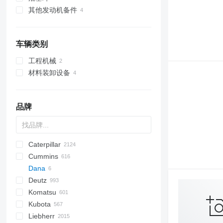
其他发动机备件
车辆类别
工程机械
材料装卸设备
运土设备
叉车
平路机
电动叉车
品牌
伸缩臂叉装机
Caterpillar
Titan
AS
AX
ASC
GA
225LC
D-series
600 - series
BC
SWE
BB
320
Farmlift
570
Cummins
AZ
ROC
1304
BM
DTV
331
Steiger
580
12H
Scorpion
Dana
XAS
1404
BW
334
590
12K
Targo
C-series
Mega
Deutz
XRHS
1504
337
621
120
Torion
KTA
AC
Komatsu
XRVS
1604
341
688
140
CC
BF
Agri Farmer
D-series
TD
CC
ATF
760
FD
EX
E-series
F-series
F-series
AL
GTH
XL
GMK
44C
HD
H-series
H-series
SM
EX
SCX
806
H-series
HL-series
DD
TD
1CX
10
310 G
ECE
ESD
LMV
SK
Kubota
1704
430
695
160
DF
D-series
Agri Plus
DL
860
FL
FB
MHL
HCR
SL
44D
LX
906
HSL
ECM
2CX
450
310 J
ETV
BR
KMK
Liebherr
AR
453
821
215
SC
F2L912
Apollo
DX
FR
FD
W-series
55D
ZW
HX-series
P-series
3CX
310 K
D series
A-series