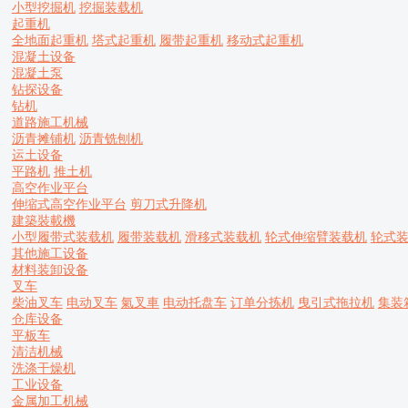
小型挖掘机
挖掘装载机
起重机
全地面起重机
塔式起重机
履带起重机
移动式起重机
混凝土设备
混凝土泵
钻探设备
钻机
道路施工机械
沥青摊铺机
沥青铣刨机
运土设备
平路机
推土机
高空作业平台
伸缩式高空作业平台
剪刀式升降机
建築裝載機
小型履带式装载机
履带装载机
滑移式装载机
轮式伸缩臂装载机
轮式
其他施工设备
材料装卸设备
叉车
柴油叉车
电动叉车
氣叉車
电动托盘车
订单分拣机
曳引式拖拉机
集装
仓库设备
平板车
清洁机械
洗涤干燥机
工业设备
金属加工机械