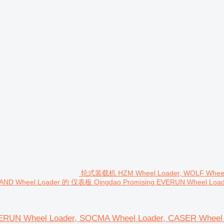
轮式装载机 HZM Wheel Loader, WOLF Wheel L
LAND Wheel Loader 的 仪表板 Qingdao Promising EVERUN Wheel Loade
UN Wheel Loader, SOCMA Wheel Loader, CASER Wheel 