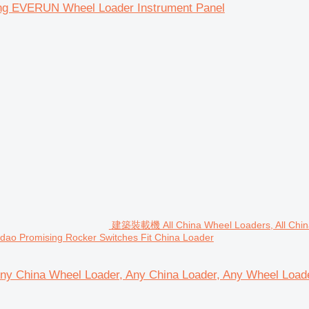
g EVERUN Wheel Loader Instrument Panel
建築裝載機 All China Wheel Loaders, All China
ao Promising Rocker Switches Fit China Loader
y China Wheel Loader, Any China Loader, Any Wheel Loa