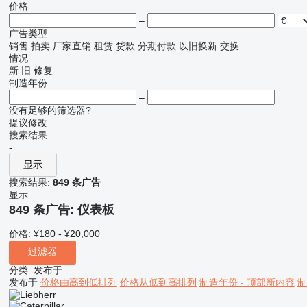
价格
–
广告类型
销售
拍卖
厂家直销
租赁
贷款
分期付款
以旧换新
交换
情况
新
旧
修复
制造年份
–
没有足够的筛选器?
提议修改
搜索结果:
-
显示
搜索结果:
849 条广告
显示
849 条广告:
仪表板
价格:
¥180 - ¥20,000
过滤器
分类
:
发布于
发布于
价格由高到低排列
价格从低到高排列
制造年份 - 顶部新内容
制