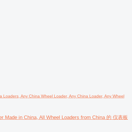
 Loaders, Any China Wheel Loader, Any China Loader, Any Wheel
der Made in China, All Wheel Loaders from China 的 仪表板