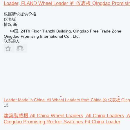
Loader, FLAND Wheel Loader 的 仪表板 Qingdao Promisin
根据请求提供价格
仪表板
情况
新
中国, 24Th Floor Tianzhi Building, Qingdao Free Trade Zone
Qingdao Promising International Co., Ltd.
联系卖方
Loader Made in China, All Wheel Loaders from China 的 仪表板 Qingd
13
建築裝載機 All China Wheel Loaders, All China Loaders, An
Qingdao Promising Rocker Switches Fit China Loader