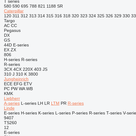
T series
580
590
695
788
821
1188
SR
Caterpillar
120
311
312
313
314
315
316
318
320
323
324
325
326
329
330
33
Targo
AC
CC
Pegasus
DX
GS
44D
E-series
EX
ZX
806
H-series
R-series
R-series
3CX
4CX
220X
403
JS
310 J
310 K
3800
Jungheinrich
ECE
EFG
ETV
PC
PW
WA
WB
KMK
Liebherr
A-series
L-series
LH
LR
LTM
PR
R-series
Linde
E-series
H-series
K-series
L-series
P-series
R-series
T-series
V-seri
9407
TS260
12
E-series