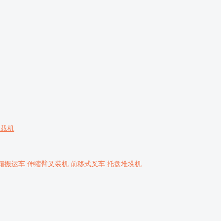
装载机
箱搬运车
伸缩臂叉装机
前移式叉车
托盘堆垛机