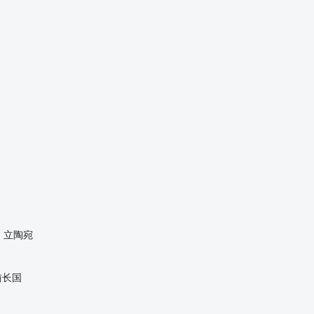
立陶宛
酋长国