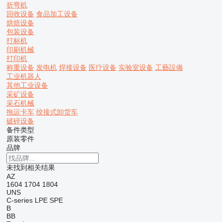
折弯机
回收设备
食品加工设备
烘焙设备
包装设备
打标机
印刷机械
打印机
称重设备
发电机
焊接设备
医疗设备
实验室设备
工藝設備
工业机器人
其他工业设备
采矿设备
采石机械
拖运卡车
绞接式卸货车
破碎设备
备件类型
原装零件
品牌
未找到相关结果
AZ
1604
1704
1804
UNS
C-series
LPE
SPE
B
BB