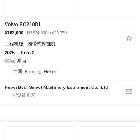
Volvo EC210DL
¥162,000
US$24,000
≈ €20,770
工程机械 - 履带式挖掘机
2025
Euro 2
燃油
柴油
中国, Baoding, Hebei
Hebei Best Select Machinery Equipment Co., Ltd