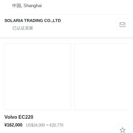
中国, Shanghai
SOLARIA TRADING CO.,LTD
Volvo EC220
¥162,000
US$24,000
≈ €20,770