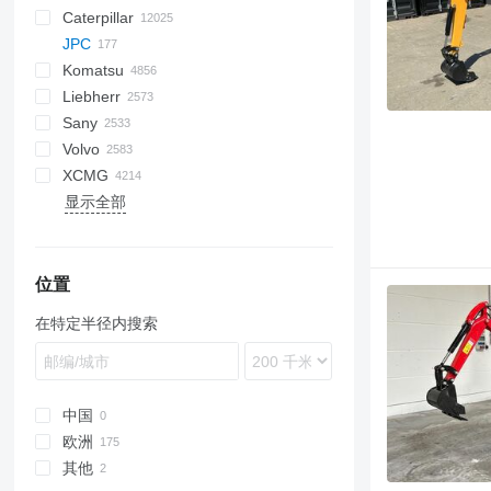
Caterpillar
Titan
AL
SP
AX
X-Series
AFW
HD
FlexiROC
1304
400 - series
BC
BG
BB
TW
553
GSH
Leonardo
AHK
K-series
CK
3.5
B-series
450
JPC
AS
SR
AP
ROC
1404
500 - series
BF
RG
DTV
753
PC
C-series
570
12H
CM
Scorpion
CH
BlockKing
30
CF
Mega
D-series
AC
DK
DX
F-series
JCPT
JT
Framax
DH
TD
CA
R-series
AirROC
W-series
ER
Compact
ATF
FL
EX
Cargo
FS
F-series
HCR
HRE
EK
R-series
AWP
D-series
GT
XL
GMK
D-series
BG
3307
Compact
HMK
700
LL
EX
SCX
C-series
H-series
A-series
FS
ZL
HL-series
HBR
Daily
YF
DD
ELF
IT
1CX
10
Komatsu
AZ
SV
ASC
SmartROC
1604
700 - series
BM
SF
A series
580
12M
Torion
MC
MobKing
60
LF
RH
CC
R-series
Frami
DL
CC
Turbomix
F-series
FD
MHL
RT
GR
G2200
RT
3412
H-series
KH
K-series
HW-series
EuroCargo
SD
2CX
340AJ
CT
SPX
410
PM
KR
KR
KM
7055
Liebherr
AV
AR
BP
E series
590
120
100
DF
DX
CP
RTF
FH
SL
GS
G2300
TMS
DV
HA
ZW
HX-series
Eurotrakker
3CX
450
HT
NK
7150
D series
5035
KMK
A-series
A-series
CT 13
Sany
RAMMAX
MH
BT
S series
621
140
CS
FR
S series
G2700
GRW
HT
ZX
R-series
Trakker
3DX
460
KV
CKE
GD
5050
GL-series
AR
A-series
SL
HTC
836
GRIL
CDM
FR
LE
MP
Madpatcher
MC
DS
HR
AETJ
XE
MI
Parma
MW
6
A-series
Actros
DBM
Canter
VA
AL
B-series
120
Cabstar
NM
F-series
Snake
H-series
HD
S151-19E
ATT
SK
Spider 18.90 Pro
GTMR
BSA
MR
RW
C-series
XN
R-series
RX
E-Series
655
TS
SE
Commando
HT 12
Volvo
W series
BVP
T series
695
160
F series
W-series
Z series
G5000
H-series
Optimum
Zaxis
Robex
4CX
520
RK
PC
5065
K-series
AS
HS
RTC
855
LG
TGA
ES
ATJ
8
Antos
TF
D-series
HR
NT
L-series
H-series
M-series
K-series
ER
656
DI
HBT
P-series
SP
1622
SL
613
F3000
SD
SD
SJ
A-series
R312
1265
HA
SWE
FR85
ATF
ATF
TB
815
A-series
CF
300F
URW
D-series
W
KV 12
XCMG
BW
721
226
LP
V-series
HC
Star
5CX
600
SK
PW
5075
KH-series
MT
K-Series
856
TGL
MT
12
Arocs
E-series
N-series
MH
HD
SP
Kerax
L-Series
816
DP
QY
R-series
2024
630
M3000
SE
S-series
SF
SK
LS
SWL
GR
TL
T-series
AC
S-series
BL
AB
6003
DPU
CR
1140
WG
AR
KMA
KV 15
显示全部
MPH
770
236
PL
HD
16C-1
660
SK
Allrad
KX-series
SR
L-series
920E
TGM
TJ
714
Atego
L-series
RH
IGO
Master
LG
919
DX
SAC
2028
730
SM
SH
GT
RC
T-series
BLC
MT
BS
ET
SRV
1160
AW
SP
GR
B-series
ZM
ZL
HBT
H
821
246
SD
HP
86
680
WA
KL
M-series
SS
LB
922
TGS
VJR
AS
Axor
LB
MC
Maxity
920
Dino
SAP
2430
818
SR
TG
TC
V-series
BM
Super
DPU
RT
1280
W-series
GTBZ
SV
QY
851
259D
HW
110
800
WB
KT
R-series
LG
9017
AX
S-Class
MH
MD
Midlum
921
Leopard
SCC
2445
821
TL
TL
DD
ET
1390
WR
HB
V-series
ZA
921
262D
205
860
U-series
LH
9027FZTS
MCL
SK
RG
MDT
Premium
922
Pantera
SR
2630
825
TR
TV
EC
EW
3070
WS
LW
Vio
ZE
位置
1650
301
215
1230
LR
9035FZTS
Sprinter
W-series
Trafic
Ranger
STC
3630
830
TW
ECR
EZ
3080
QAY
ZLJ
在特定半径内搜索
CX
302
220X
1250
LRB
9075F
Unimog
SY
3650
835
EW
RD
4080
QY
ZS
SR
303
225
1350
LTC
CLG
8620 T
5500
EWR
RT
T-series
RP
ZT
SV
304
403
1930
LTF
LG
S series
FL
WL
WZ
W-series
305
406
1932
LTM
LTC
FM
XC
中国
306
407
2030
LTR
ZL
FMX
XD
欧洲
307
409
2630
MK
G-series
XE
其他
荷兰