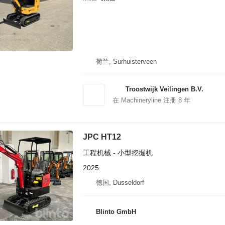
荷兰, Surhuisterveen
Troostwijk Veilingen B.V.
在 Machineryline 注册
8
年
JPC HT12
工程机械 - 小型挖掘机
2025
德国, Dusseldorf
Blinto GmbH