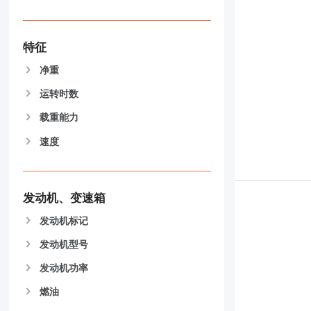
826
906
907
特征
908
净重
910
运转时数
914
918
载重能力
924
速度
926
928
930
931
发动机、变速箱
938
发动机标记
950
发动机型号
953
955
发动机功率
962
燃油
963