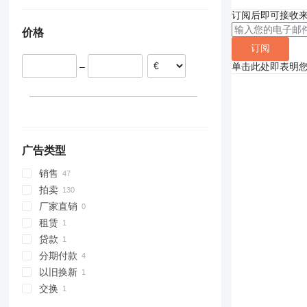
308
426
2646
PR
L-series
XG
比利时
乌克兰
订阅后即可接收
311
427
3246
R-series
LM
XM
西班牙
价格
312
435S
3369
SD
XP
英国
订阅
313
436
3394
XR
德国
314
437
4069
XS
单击此处即表明
–
法国
315
456
4394
XZ
意大利
316
457
E-series
ZL
罗马尼亚
317
8008
Liftlux
显示全部
318
8018
Pecolift
319
8025
R-series
广告类型
320
8026
Toucan
销售
321
8030
拍卖
322
8035
厂家直销
323
CT
租赁
324
JS
贷款
325
JZ
分期付款
326
NXT
以旧换新
329
S-Series
交换
330
TM