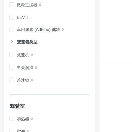
966
微粒过滤器
972
973
EEV
980
982
车用尿素 (AdBlue) 储罐
988
变速箱类型
990
992
减速机
AP
C-series
中央润滑
CB
CS
差速锁
D series
E-series
F-series
驾驶室
GC
IT
加热器
M-series
MH
空调