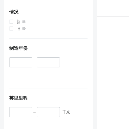
336
VMT
340
Vibromax
情况
345
新
349
旧
350
365
374
制造年份
390
395
–
416
420
424
426
428
英里里程
430
432
–
千米
434
444
589