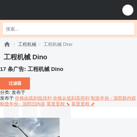
工程机械
工程机械 Dino
工程机械 Dino
17 条广告:
工程机械 Dino
过滤器
分类
:
发布于
发布于
价格由高到低排列
价格从低到高排列
制造年份 - 顶部新内容
制造年份 - 顶部旧内容
英里里程 ⬊
英里里程 ⬈