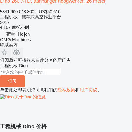
Dino 260 XTD, aanhanger hoogwerker, 26 meter
¥341,600
€43,800
≈ US$50,610
工程机械 - 拖车式高空作业平台
2017
4,167 摩托小时
荷兰, Heijen
OMG Machines
联系卖方
订阅后即可接收来自此分区的新广告
工程机械
Dino
订阅
单击此处即表明您同意我们的
隐私政策
和
用户协议
。
关于Dino的信息
工程机械 Dino 价格