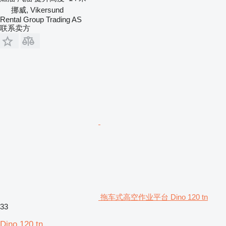
挪威, Vikersund
Rental Group Trading AS
联系卖方
拖车式高空作业平台 Dino 120 tn
33
Dino 120 tn