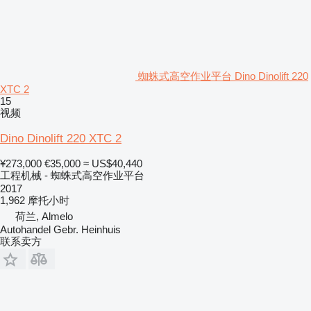
蜘蛛式高空作业平台 Dino Dinolift 220
XTC 2
15
视频
Dino Dinolift 220 XTC 2
¥273,000
€35,000
≈ US$40,440
工程机械 - 蜘蛛式高空作业平台
2017
1,962 摩托小时
荷兰, Almelo
Autohandel Gebr. Heinhuis
联系卖方