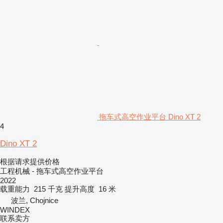
拖车式高空作业平台 Dino XT 2
4
Dino XT 2
根据请求提供价格
工程机械 - 拖车式高空作业平台
2022
载重能力
215 千克
提升高度
16 米
波兰, Chojnice
WINDEX
联系卖方