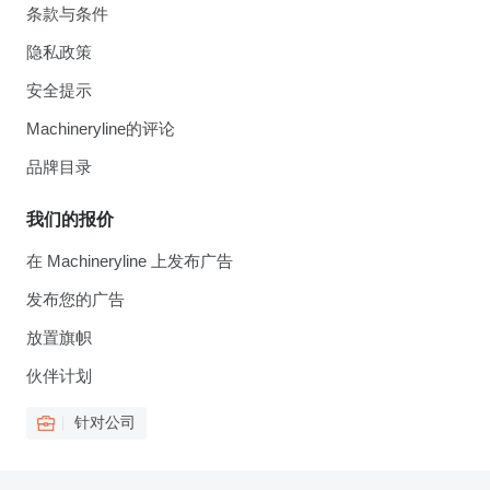
条款与条件
隐私政策
安全提示
Machineryline的评论
品牌目录
我们的报价
在 Machineryline 上发布广告
发布您的广告
放置旗帜
伙伴计划
针对公司