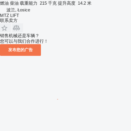
燃油
柴油
载重能力
215 千克
提升高度
14.2 米
波兰, Łosice
MTZ LIFT
联系卖方
销售机械还是车辆？
您可以与我们合作进行！
发布您的广告