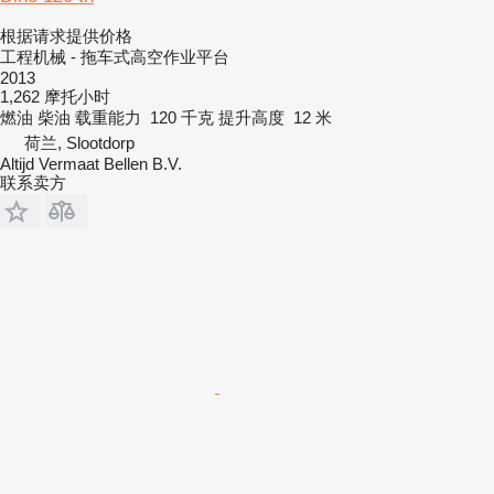
根据请求提供价格
工程机械 - 拖车式高空作业平台
2013
1,262 摩托小时
燃油
柴油
载重能力
120 千克
提升高度
12 米
荷兰, Slootdorp
Altijd Vermaat Bellen B.V.
联系卖方