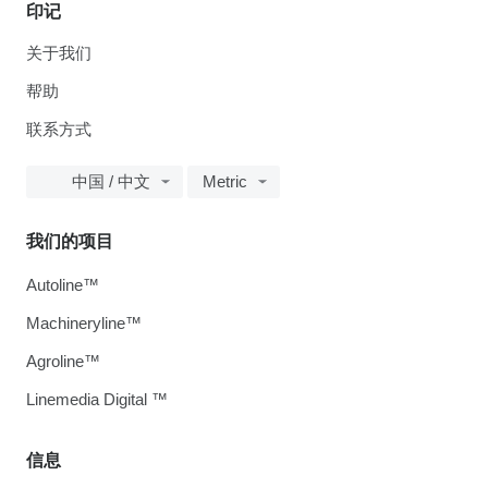
印记
关于我们
帮助
联系方式
中国 / 中文
Metric
我们的项目
Autoline™
Machineryline™
Agroline™
Linemedia Digital ™
信息