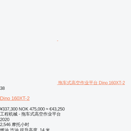
拖车式高空作业平台 Dino 160XT-2
38
Dino 160XT-2
¥337,300
NOK 475,000
≈ €43,250
工程机械 - 拖车式高空作业平台
2020
2,546 摩托小时
燃油
汽油
提升高度
14 米