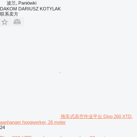
波兰, Paniówki
DAKOM DARIUSZ KOTYLAK
联系卖方
拖车式高空作业平台 Dino 260 XTD,
aanhanger hoogwerker, 26 meter
24