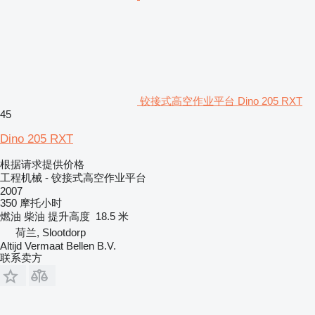
铰接式高空作业平台 Dino 205 RXT
45
Dino 205 RXT
根据请求提供价格
工程机械 - 铰接式高空作业平台
2007
350 摩托小时
燃油
柴油
提升高度
18.5 米
荷兰, Slootdorp
Altijd Vermaat Bellen B.V.
联系卖方