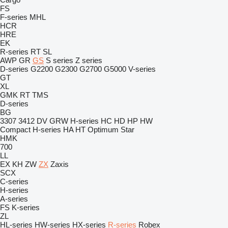
FS
F-series
MHL
HCR
HRE
EK
R-series
RT
SL
AWP
GR
GS
S series
Z series
D-series
G2200
G2300
G2700
G5000
V-series
GT
XL
GMK
RT
TMS
D-series
BG
3307
3412
DV
GRW
H-series
HC
HD
HP
HW
Compact
H-series
HA
HT
Optimum
Star
HMK
700
LL
EX
KH
ZW
ZX
Zaxis
SCX
C-series
H-series
A-series
FS
K-series
ZL
HL-series
HW-series
HX-series
R-series
Robex