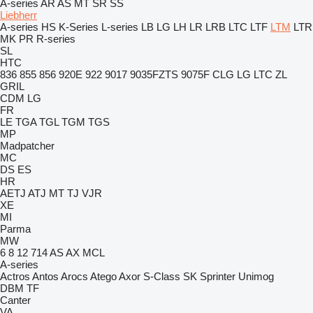
A-series
AR
AS
MT
SR
SS
Liebherr
A-series
HS
K-Series
L-series
LB
LG
LH
LR
LRB
LTC
LTF
LTM
LTR
MK
PR
R-series
SL
HTC
836
855
856
920E
922
9017
9035FZTS
9075F
CLG
LG
LTC
ZL
GRIL
CDM
LG
FR
LE
TGA
TGL
TGM
TGS
MP
Madpatcher
MC
DS
ES
HR
AETJ
ATJ
MT
TJ
VJR
XE
MI
Parma
MW
6
8
12
714
AS
AX
MCL
A-series
Actros
Antos
Arocs
Atego
Axor
S-Class
SK
Sprinter
Unimog
DBM
TF
Canter
VA