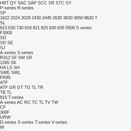
HBT
QY
SAC
SAP
SCC
SR
STC
SY
P-series
R-series
SP
1622
2024
2028
2430
2445
2630
3630
3650
8620 T
SL
613
630
730
818
821
825
830
835
5500
S series
F3000
SD
SD
SE
SJ
A-series
S-series
R312
SF
SM
SR
1265
SK
HA
LS
SH
SWE
SWL
FR85
ATF
ATF
GR
GT
TG
TL
TR
TB
TL
815
T-series
A-series
AC
RC
TC
TL
TV
TW
CF
300F
URW
D-series
S-series
T-series
V-series
W