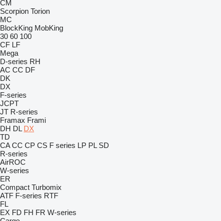
CM
Scorpion
Torion
MC
BlockKing
MobKing
30
60
100
CF
LF
Mega
D-series
RH
AC
CC
DF
DK
DX
F-series
JCPT
JT
R-series
Framax
Frami
DH
DL
DX
TD
CA
CC
CP
CS
F series
LP
PL
SD
R-series
AirROC
W-series
ER
Compact
Turbomix
ATF
F-series
RTF
FL
EX
FD
FH
FR
W-series
Cargo