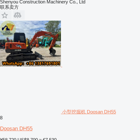
Shenyou Construction Machinery Co., Ltd
联系卖方
小型挖掘机 Doosan DH55
8
Doosan DH55
¥58,720
US$8,700
≈ €7,530