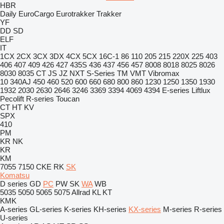
HBR
Daily
EuroCargo
Eurotrakker
Trakker
YF
DD
SD
ELF
IT
1CX
2CX
3CX
3DX
4CX
5CX
16C-1
86
110
205
215
220X
225
403
406
407
409
426
427
435S
436
437
456
457
8008
8018
8025
8026
8030
8035
CT
JS
JZ
NXT
S-Series
TM
VMT
Vibromax
10
340AJ
450
460
520
600
660
680
800
860
1230
1250
1350
1930
1932
2030
2630
2646
3246
3369
3394
4069
4394
E-series
Liftlux
Pecolift
R-series
Toucan
CT
HT
KV
SPX
410
PM
KR
NK
KR
KM
7055
7150
CKE
RK
SK
Komatsu
D series
GD
PC
PW
SK
WA
WB
5035
5050
5065
5075
Allrad
KL
KT
KMK
A-series
GL-series
K-series
KH-series
KX-series
M-series
R-series
U-series