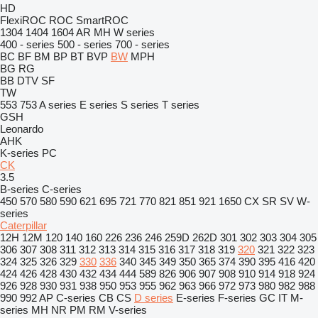
HD
FlexiROC
ROC
SmartROC
1304
1404
1604
AR
MH
W series
400 - series
500 - series
700 - series
BC
BF
BM
BP
BT
BVP
BW
MPH
BG
RG
BB
DTV
SF
TW
553
753
A series
E series
S series
T series
GSH
Leonardo
AHK
K-series
PC
CK
3.5
B-series
C-series
450
570
580
590
621
695
721
770
821
851
921
1650
CX
SR
SV
W-
series
Caterpillar
12H
12M
120
140
160
226
236
246
259D
262D
301
302
303
304
305
306
307
308
311
312
313
314
315
316
317
318
319
320
321
322
323
324
325
326
329
330
336
340
345
349
350
365
374
390
395
416
420
424
426
428
430
432
434
444
589
826
906
907
908
910
914
918
924
926
928
930
931
938
950
953
955
962
963
966
972
973
980
982
988
990
992
AP
C-series
CB
CS
D series
E-series
F-series
GC
IT
M-
series
MH
NR
PM
RM
V-series