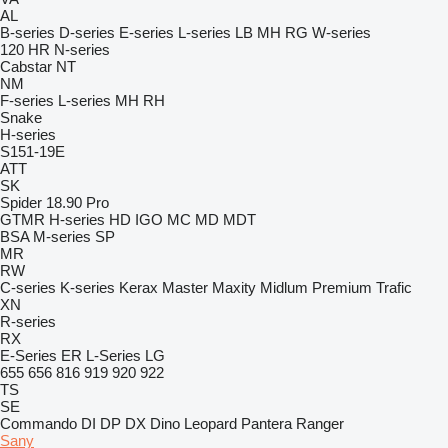
AL
B-series
D-series
E-series
L-series
LB
MH
RG
W-series
120
HR
N-series
Cabstar
NT
NM
F-series
L-series
MH
RH
Snake
H-series
S151-19E
ATT
SK
Spider 18.90 Pro
GTMR
H-series
HD
IGO
MC
MD
MDT
BSA
M-series
SP
MR
RW
C-series
K-series
Kerax
Master
Maxity
Midlum
Premium
Trafic
XN
R-series
RX
E-Series
ER
L-Series
LG
655
656
816
919
920
922
TS
SE
Commando
DI
DP
DX
Dino
Leopard
Pantera
Ranger
Sany