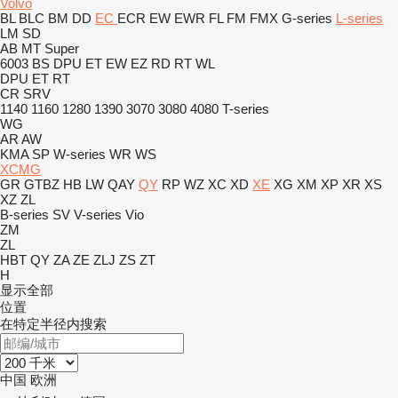
Volvo
BL
BLC
BM
DD
EC
ECR
EW
EWR
FL
FM
FMX
G-series
L-series
LM
SD
AB
MT
Super
6003
BS
DPU
ET
EW
EZ
RD
RT
WL
DPU
ET
RT
CR
SRV
1140
1160
1280
1390
3070
3080
4080
T-series
WG
AR
AW
KMA
SP
W-series
WR
WS
XCMG
GR
GTBZ
HB
LW
QAY
QY
RP
WZ
XC
XD
XE
XG
XM
XP
XR
XS
XZ
ZL
B-series
SV
V-series
Vio
ZM
ZL
HBT
QY
ZA
ZE
ZLJ
ZS
ZT
H
显示全部
位置
在特定半径内搜索
中国
欧洲