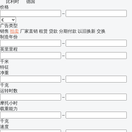
比利时
德国
价格
–
广告类型
销售
拍卖
厂家直销
租赁
贷款
分期付款
以旧换新
交换
制造年份
–
英里里程
–
千米
特征
净重
–
千克
运转时数
–
摩托小时
载重能力
–
千克
速度