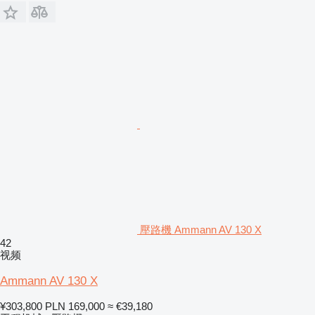
壓路機 Ammann AV 130 X
42
视频
Ammann AV 130 X
¥303,800
PLN 169,000
≈ €39,180