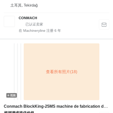
土耳其, Tekirdağ
CONMACH
在 Machineryline 注册
6
年
视频
Conmach BlockKing-25MS machine de fabrication de blocs - 10.000unités/8h
根据请求提供价格