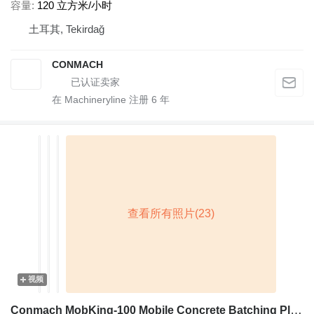
容量
120 立方米/小时
土耳其, Tekirdağ
CONMACH
在 Machineryline 注册
6
年
视频
Conmach MobKing-100 Mobile Concrete Batching Plant - 100 m3/h