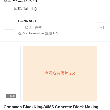
容量
60 立方米/小时
土耳其, Tekirdağ
CONMACH
在 Machineryline 注册
6
年
视频
Conmach BlockKing-36MS Concrete Block Making Machine-12.000 units/shift