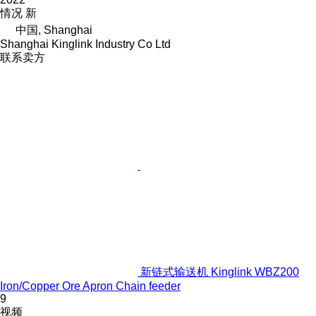
情况
新
中国, Shanghai
Shanghai Kinglink Industry Co Ltd
联系卖方
新链式输送机 Kinglink WBZ200
Iron/Copper Ore Apron Chain feeder
9
视频