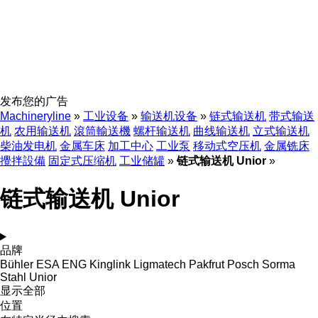
发布您的广告
Machineryline
»
工业设备
»
输送机设备
»
链式输送机
带式输送
机
农用输送机
滾筒輸送機
螺杆输送机
曲线输送机
立式输送机
柴油发电机
金属车床
加工中心
工业泵
移动式空压机
金属铣床
攪拌設備
固定式压缩机
工业储罐
»
链式输送机 Unior
»
链式输送机 Unior
品牌
Bühler
ESA ENG
Kinglink
Ligmatech
Pakfrut
Posch
Sorma
Stahl
Unior
显示全部
位置