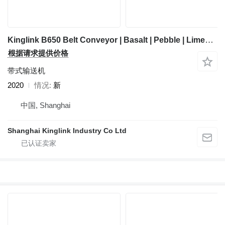
Kinglink B650 Belt Conveyor | Basalt | Pebble | Limestone
根据请求提供价格
带式输送机
2020
情况
新
中国, Shanghai
Shanghai Kinglink Industry Co Ltd