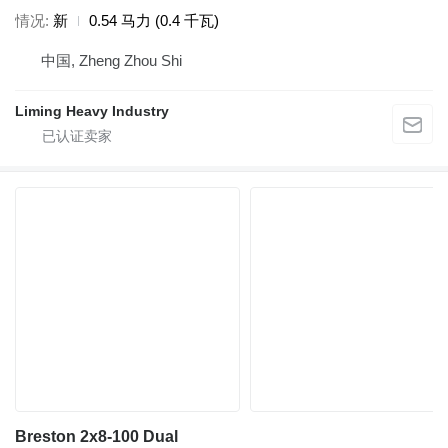
情况
新
0.54 马力 (0.4 千瓦)
中国, Zheng Zhou Shi
Liming Heavy Industry
Breston 2x8-100 Dual