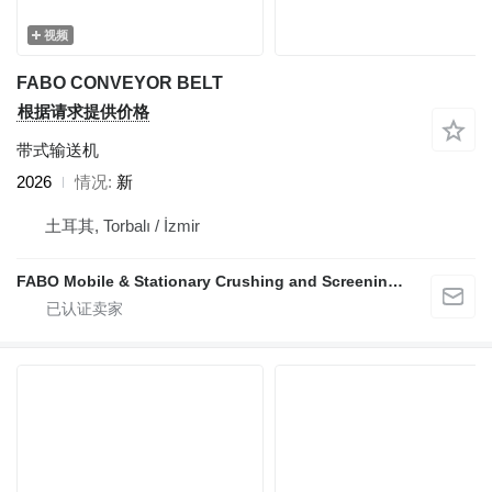
视频
FABO CONVEYOR BELT
根据请求提供价格
带式输送机
2026
情况
新
土耳其, Torbalı / İzmir
FABO Mobile & Stationary Crushing and Screening Plants | Concrete Batching Plants Manufacturer