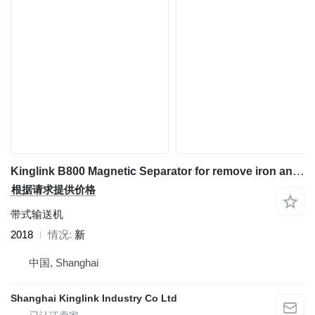
Kinglink B800 Magnetic Separator for remove iron and steels
根据请求提供价格
带式输送机
2018
情况
新
中国, Shanghai
Shanghai Kinglink Industry Co Ltd