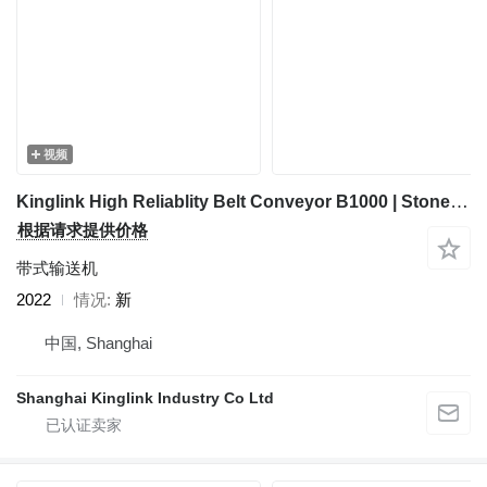
视频
Kinglink High Reliablity Belt Conveyor B1000 | Stone Crushing Plant
根据请求提供价格
带式输送机
2022
情况
新
中国, Shanghai
Shanghai Kinglink Industry Co Ltd