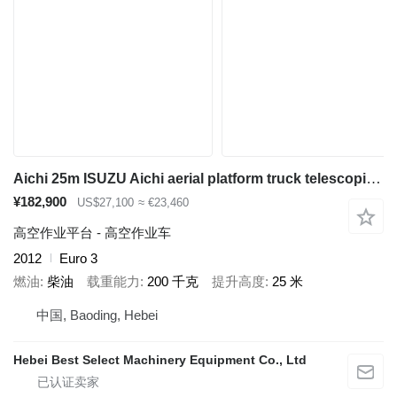
Aichi 25m ISUZU Aichi aerial platform truck telescopic boom Aichi truc
¥182,900
US$27,100
≈ €23,460
高空作业平台 - 高空作业车
2012
Euro 3
燃油
柴油
载重能力
200 千克
提升高度
25 米
中国, Baoding, Hebei
Hebei Best Select Machinery Equipment Co., Ltd