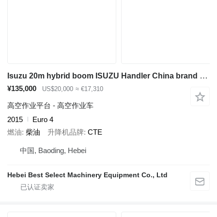
Isuzu 20m hybrid boom ISUZU Handler China brand upper aerial platform
¥135,000
US$20,000
≈ €17,310
高空作业平台 - 高空作业车
2015
Euro 4
燃油
柴油
升降机品牌
CTE
中国, Baoding, Hebei
Hebei Best Select Machinery Equipment Co., Ltd