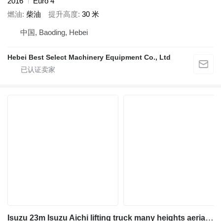
2016
Euro 4
燃油
柴油
提升高度
30 米
中国, Baoding, Hebei
Hebei Best Select Machinery Equipment Co., Ltd
Isuzu 23m Isuzu Aichi lifting truck many heights aerial platform truck