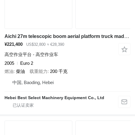
Aichi 27m telescopic boom aerial platform truck made in Japan Isuzu
¥221,400
US$32,800
≈ €28,390
高空作业平台 - 高空作业车
2005
Euro 2
燃油
柴油
载重能力
200 千克
中国, Baoding, Hebei
Hebei Best Select Machinery Equipment Co., Ltd