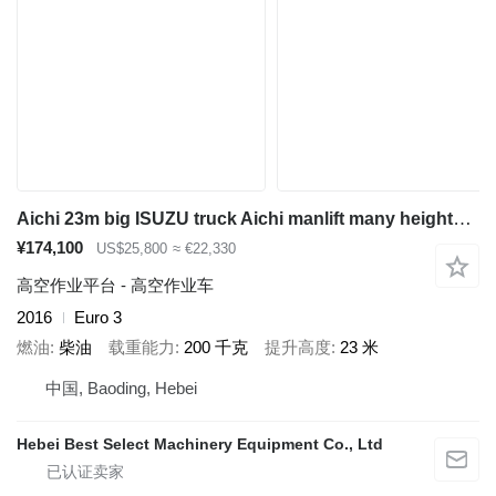
Aichi 23m big ISUZU truck Aichi manlift many heights aerial platform t
¥174,100
US$25,800
≈ €22,330
高空作业平台 - 高空作业车
2016
Euro 3
燃油
柴油
载重能力
200 千克
提升高度
23 米
中国, Baoding, Hebei
Hebei Best Select Machinery Equipment Co., Ltd