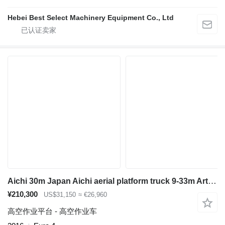
Hebei Best Select Machinery Equipment Co., Ltd
Aichi 30m Japan Aichi aerial platform truck 9-33m Articulated boom lif
¥210,300
US$31,150
≈ €26,960
高空作业平台 - 高空作业车