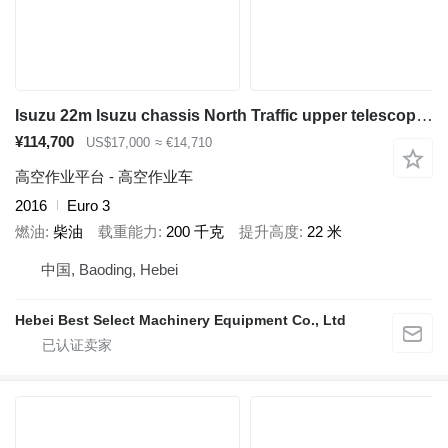
Isuzu 22m Isuzu chassis North Traffic upper telescopic boom many types
¥114,700
US$17,000
≈ €14,710
高空作业平台 - 高空作业车
2016
Euro 3
燃油
柴油
载重能力
200 千克
提升高度
22 米
中国, Baoding, Hebei
Hebei Best Select Machinery Equipment Co., Ltd